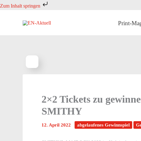
Zum
Zum Inhalt springen
Inhalt
springen
Print-Ma
2×2 Tickets zu gewinn
SMITHY
12. April 2022
abgelaufenes Gewinnspiel
Ge