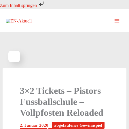
Zum
Zum Inhalt springen
Inhalt
springen
3×2 Tickets – Pistors
Fussballschule –
Vollpfosten Reloaded
2. Januar 2020
abgelaufenes Gewinnspiel