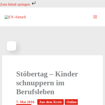
Zum
Zum Inhalt springen
Inhalt
springen
Stöbertag – Kinder
schnuppern im
Berufsleben
7. Mai 2016
Aus dem Kreis
Online-