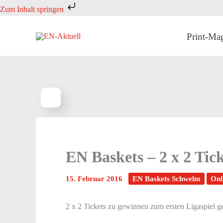
Zum
Zum Inhalt springen
Inhalt
springen
Print-Ma
EN Baskets – 2 x 2 Tic
15. Februar 2016
EN Baskets Schwelm
Onl
2 x 2 Tickets zu gewinnen zum ersten Ligaspiel 