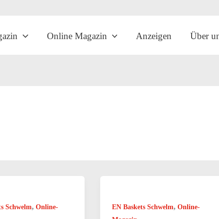
gazin
Online Magazin
Anzeigen
Über u
,
,
ts Schwelm
Online-
EN Baskets Schwelm
Online-