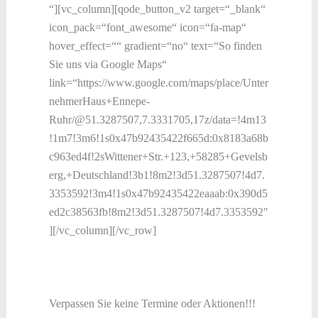
“][vc_column][qode_button_v2 target=“_blank“
icon_pack=“font_awesome“ icon=“fa-map“
hover_effect=““ gradient=“no“ text=“So finden
Sie uns via Google Maps“
link=“https://www.google.com/maps/place/Unter
nehmerHaus+Ennepe-
Ruhr/@51.3287507,7.3331705,17z/data=!4m13
!1m7!3m6!1s0x47b92435422f665d:0x8183a68b
c963ed4f!2sWittener+Str.+123,+58285+Gevelsb
erg,+Deutschland!3b1!8m2!3d51.3287507!4d7.
3353592!3m4!1s0x47b92435422eaaab:0x390d5
ed2c38563fb!8m2!3d51.3287507!4d7.3353592″
][/vc_column][/vc_row]
Verpassen Sie keine Termine oder Aktionen!!!