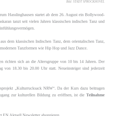
Bild: STADT SPROCKHÖVEL
rum Hasslinghausen startet ab dem 26. August ein Bollywood-
skaran tanzt seit vielen Jahren klassischen indischen Tanz und
Einfühlungsvermögen.
us dem klassischen Indischen Tanz, dem orientalischen Tanz,
en modernen Tanzformen wie Hip Hop und Jazz Dance.
 richten sich an die Altersgruppe von 10 bis 14 Jahren. Der
g von 18.30 bis 20.00 Uhr statt. Neueinsteiger sind jederzeit
esprojekt „Kulturrucksack NRW“. Da der Kurs dazu beitragen
ugang zur kulturellen Bildung zu eröffnen, ist die
Teilnahme
zt EN Aktuell Newsletter abonnieren.