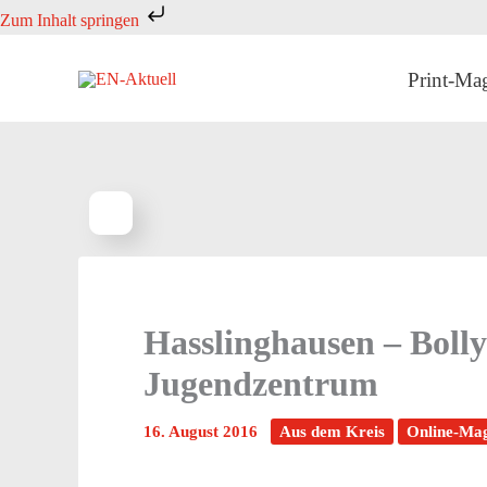
Zum
Zum Inhalt springen
Inhalt
springen
Print-Ma
Hasslinghausen – Boll
Jugendzentrum
16. August 2016
Aus dem Kreis
Online-Ma