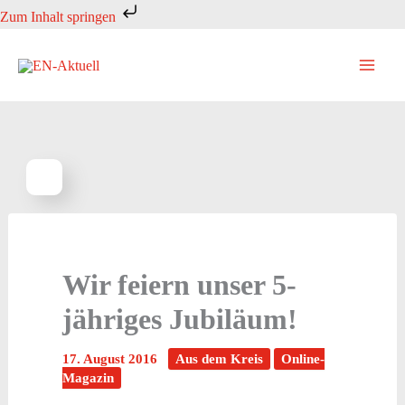
Zum
Zum Inhalt springen
Inhalt
springen
Wir feiern unser 5-
jähriges Jubiläum!
17. August 2016
Aus dem Kreis
Online-
Magazin