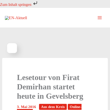
Zum
Zum Inhalt springen
Inhalt
springen
Lesetour von Firat
Demirhan startet
heute in Gevelsberg
3. Mai 2016
Aus dem Kreis
Online-