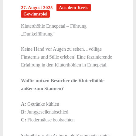
27. August 2025
Aus dem Kreis
Gewinnspiel
Kluterthöhle Ennepetal – Führung
„Dunkelführung“
Keine Hand vor Augen zu sehen…völlige
Finsternis und Stille erleben! Eine faszinierende
Erfahrung in den Kluterthöhlen in Ennepetal.
Wofür nutzen Besucher die Kluterthöhle
außer zum Staunen?
A:
Getränke kühlen
B:
Junggesellenabschied
C:
Fledermäuse beobachten
Schreibt uns die Antwort als Kommentar unter