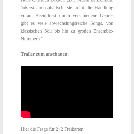
äußerst atmosphärisch, sie treibt die Handlung
voran. Beeinflusst durch verschiedene Genres
gibt es viele abwechslungsreiche Songs, von
klassischen Soli bis hin zu großen Ensemble-
Nummern.“
Trailer zum anschauen:
Hier die Frage für 2×2 Freikarten