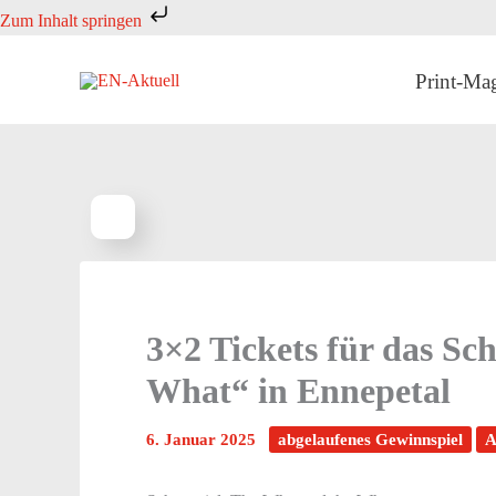
Zum
Zum Inhalt springen
Inhalt
springen
Print-Ma
3×2 Tickets für das Sc
What“ in Ennepetal
6. Januar 2025
abgelaufenes Gewinnspiel
A