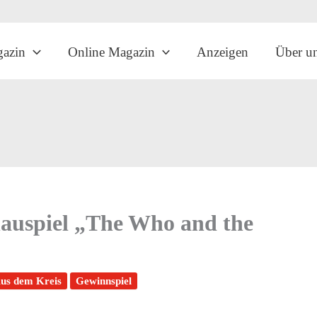
gazin
Online Magazin
Anzeigen
Über u
hauspiel „The Who and the
us dem Kreis
Gewinnspiel