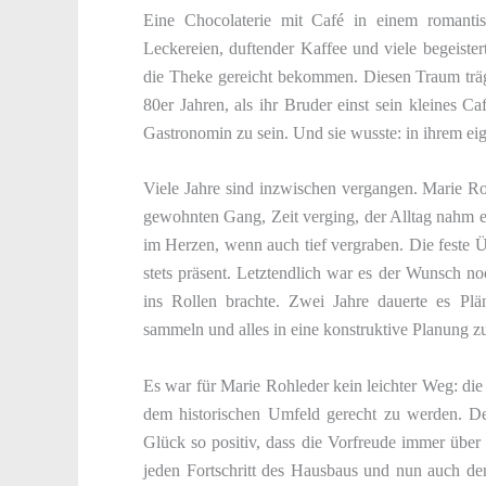
Eine Chocolaterie mit Café in einem romantis
Leckereien, duftender Kaffee und viele begeister
die Theke gereicht bekommen. Diesen Traum träg
80er Jahren, als ihr Bruder einst sein kleines Ca
Gastronomin zu sein. Und sie wusste: in ihrem ei
Viele Jahre sind inzwischen vergangen. Marie R
gewohnten Gang, Zeit verging, der Alltag nahm e
im Herzen, wenn auch tief vergraben. Die feste
stets präsent. Letztendlich war es der Wunsch no
ins Rollen brachte. Zwei Jahre dauerte es Plä
sammeln und alles in eine konstruktive Planung z
Es war für Marie Rohleder kein leichter Weg: di
dem historischen Umfeld gerecht zu werden. 
Glück so positiv, dass die Vorfreude immer übe
jeden Fortschritt des Hausbaus und nun auch de