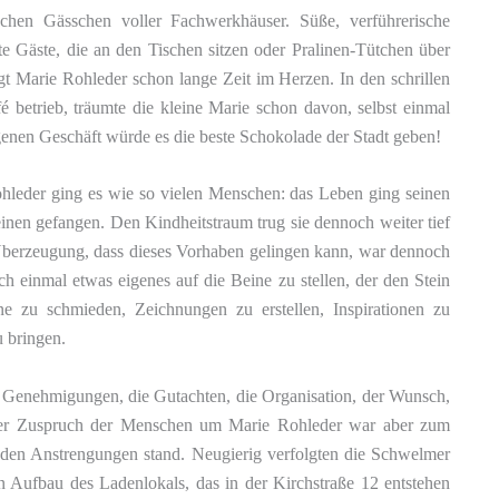
chen Gässchen voller Fachwerkhäuser. Süße, verführerische
te Gäste, die an den Tischen sitzen oder Pralinen-Tütchen über
t Marie Rohleder schon lange Zeit im Herzen. In den schrillen
fé betrieb, träumte die kleine Marie schon davon, selbst einmal
genen Geschäft würde es die beste Schokolade der Stadt geben!
ohleder ging es wie so vielen Menschen: das Leben ging seinen
inen gefangen. Den Kindheitstraum trug sie dennoch weiter tief
 Überzeugung, dass dieses Vorhaben gelingen kann, war dennoch
ch einmal etwas eigenes auf die Beine zu stellen, der den Stein
ne zu schmieden, Zeichnungen zu erstellen, Inspirationen zu
u bringen.
e Genehmigungen, die Gutachten, die Organisation, der Wunsch,
Der Zuspruch der Menschen um Marie Rohleder war aber zum
r den Anstrengungen stand. Neugierig verfolgten die Schwelmer
n Aufbau des Ladenlokals, das in der Kirchstraße 12 entstehen