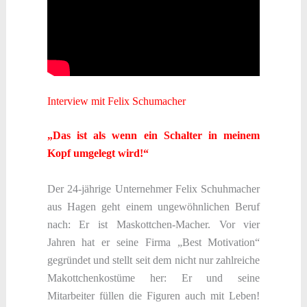
Interview mit Felix Schumacher
„Das ist als wenn ein Schalter in meinem
Kopf umgelegt wird!“
Der 24-jährige Unternehmer Felix Schuhmacher
aus Hagen geht einem ungewöhnlichen Beruf
nach: Er ist Maskottchen-Macher. Vor vier
Jahren hat er seine Firma „Best Motivation“
gegründet und stellt seit dem nicht nur zahlreiche
Makottchenkostüme her: Er und seine
Mitarbeiter füllen die Figuren auch mit Leben!