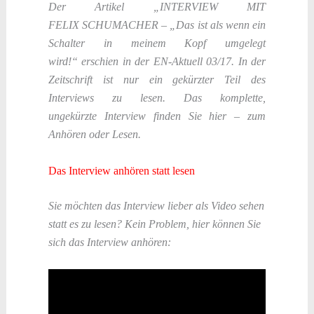
Der Artikel „INTERVIEW MIT
FELIX SCHUMACHER – „Das ist als wenn ein
Schalter in meinem Kopf umgelegt
wird!“
erschien in der EN-Aktuell 03/17. In der
Zeitschrift ist nur ein gekürzter Teil des
Interviews zu lesen. Das komplette,
ungekürzte Interview finden Sie hier – zum
Anhören oder Lesen.
Das Interview anhören statt lesen
Sie möchten das Interview lieber als Video sehen
statt es zu lesen? Kein Problem, hier können Sie
sich das Interview anhören: