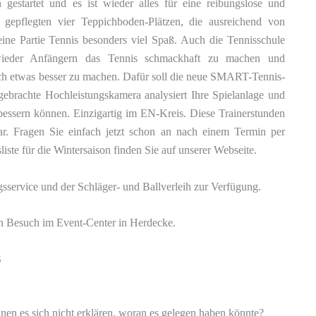
gestartet und es ist wieder alles für eine reibungslose und
f gepflegten vier Teppichboden-Plätzen, die ausreichend von
ne Partie Tennis besonders viel Spaß. Auch die Tennisschule
 wieder Anfängern das Tennis schmackhaft zu machen und
och etwas besser zu machen. Dafür soll die neue SMART-Tennis-
rachte Hochleistungskamera analysiert Ihre Spielanlage und
rbessern können. Einzigartig im EN-Kreis. Diese Trainerstunden
r. Fragen Sie einfach jetzt schon an nach einem Termin per
iste für die Wintersaison finden Sie auf unserer Webseite.
sservice und der Schläger- und Ballverleih zur Verfügung.
en Besuch im Event-Center in Herdecke.
S
nen es sich nicht erklären, woran es gelegen haben könnte?