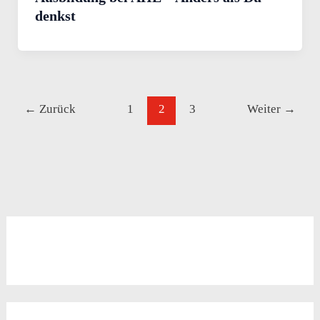
denkst
←
Zurück
1
2
3
Weiter
→