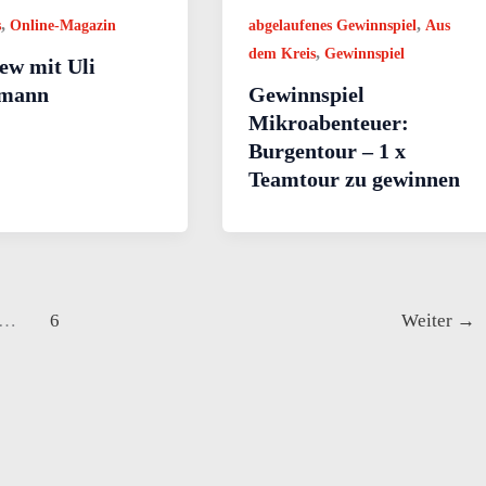
,
,
s
Online-Magazin
abgelaufenes Gewinnspiel
Aus
,
dem Kreis
Gewinnspiel
ew mit Uli
rmann
Gewinnspiel
Mikroabenteuer:
Burgentour – 1 x
Teamtour zu gewinnen
…
6
Weiter
→