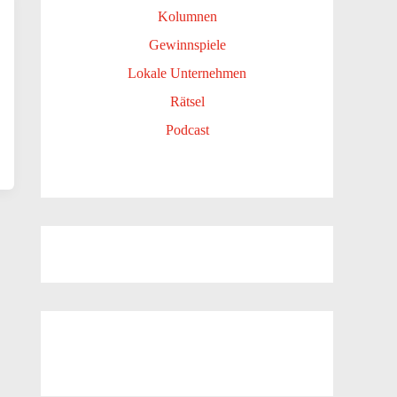
Kolumnen
Gewinnspiele
Lokale Unternehmen
Rätsel
Podcast