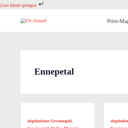
Zum
Zum Inhalt springen
Inhalt
springen
Print-Ma
Ennepetal
,
abgelaufenes Gewinnspiel
abgelaufe