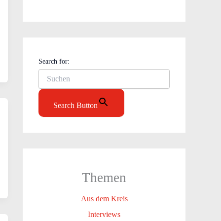
Search for:
Search Button
Themen
Aus dem Kreis
Interviews