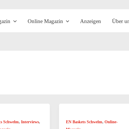
gazin
Online Magazin
Anzeigen
Über u
,
,
,
ts Schwelm
Interviews
EN Baskets Schwelm
Online-