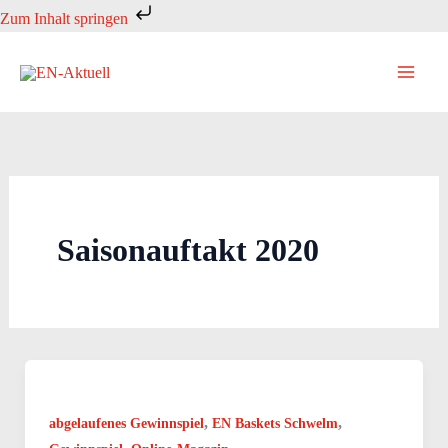
Zum
Zum Inhalt springen
Inhalt
springen
Saisonauftakt 2020
,
,
abgelaufenes Gewinnspiel
EN Baskets Schwelm