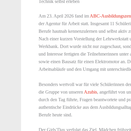
Technik selbst erleben
Am 23. April 2026 fand im
ABC-Ausbildungszen
der Agentur für Arbeit statt. Insgesamt 11 Schüle
Berufe hautnah kennenzulernen und selbst aktiv 
Nach einer kurzen Vorstellung der Lehrwerkstatt 
Werkbank. Dort wurde nicht nur zugeschaut, sonde
und Interesse fertigten die Teilnehmerinnen unt
sowie einen Bausatz für einen Elektromotor an. Da
Arbeitsabläufe und den Umgang mit unterschiedl
Besonders wertvoll war für viele Schülerinnen de
die Gruppe von unseren
Azubis
, angeführt von u
durch den Tag führte, Fragen beantwortete und p
authentische Eindrücke aus dem Ausbildungsallta
Berufe heute sind.
Der Girls’Day verfolgt das Ziel, Mädchen frühzeit