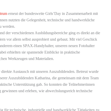
trum
erneut der bundesweite Girls’Day in Zusammenarbeit mit
rinnen nutzten die Gelegenheit, technische und handwerkliche
zu werden.
und der verschiedenen Ausbildungsbereiche ging es direkt an die
rn vor allem selbst ausprobiert und gebaut. Mit viel Geschick
er anderem einen SPAX-Handyhalter, unseren neuen Fotohalter
bei erhielten sie spannende Einblicke in praktische
ichen Werkzeugen und Materialien.
r direkte Austausch mit unseren Auszubildenden. Betreut wurde
nserer Auszubildenden Katharina, die gemeinsam mit dem Team
raktische Unterstützung gab. So konnten die Teilnehmerinnen
g gewinnen und erleben, wie abwechslungsreich technische
ig für technische, industrielle und handwerkliche Tätigkeiten zu