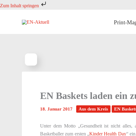
Zum
Zum Inhalt springen
Inhalt
springen
Print-Ma
EN Baskets laden ein 
18. Januar 2017
Aus dem Kreis
EN Basket
Unter dem Motto „Gesundheit ist nicht alles, 
Basketballer zum ersten „
Kinder Health Day
“ ei