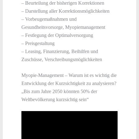
– Beurteilung der bisherigen Korrektionen
– Darstellung aller Korrektionsmöglichkeiten
– Vorbeugemaßnahmen und
Gesundheitsvorsorge, Myopiemanagement
– Festlegung der Optimalversorgung
– Preisgestaltung
– Leasing, Finanzierung, Beihilfen und
Zuschüsse, Verschreibungsmöglichkeiten
Myopie-Management – Warum ist es wichtig die
Entwicklung der Kurzsichtigkeit zu analysieren?
„Bis zum Jahre 2050 könnten 50% der
Weltbevölkerung kurzsichtig sein“