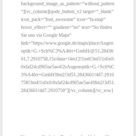
background_image_as_pattern=“without_pattern
“][vc_column][qode_button_v2 target=“_blank“
icon_pack=“font_awesome“ icon=“fa-map“
hover_effect=““ gradient=“no“ text=“So finden
Sie uns via Google Maps“
link=“https://www.google.de/maps/place/Augen
optik+G.+Sch%C3%A4fer+GmbH/@51.28436
01,7.2910758,15z/data=!4m12!1m6!3m5!1s0x0:
0xfaf24cd965ae5ae4!2sAugenoptik+G.+Sch%C
3%A4fer+GmbH!8m2!3d51.2843601!4d7.2910
758!3m4!1s0x0:0xfaf24cd965ae5ae4!8m2!3d51.
2843601!4d7.2910758″][/vc_column][/vc_row]