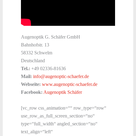
Augenoptik G. Schäfer GmbH
Bahnhofstr. 13
58332 Schwelm
Deutschland
Tel.:
+49 02336-81636
Mail:
info@augenoptic-schaefer.de
Webseite:
www.augenoptic-schaefer.de
Facebook:
Augenoptik Schäfer
[vc_row css_animation=““ row_type=“row“
use_row_as_full_screen_section=“no“
type=“full_width“ angled_section=“no“
text_align=“left“