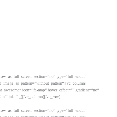
ow_as_full_screen_section=“no“ type=“full_width“
nd_image_as_pattern=“without_pattern“][vc_column]
nt_awesome“ icon=“fa-map“ hover_effect=““ gradient=“no“
lohn“ link=“ „][/vc_column][/vc_row]
ow_as_full_screen_section=“no“ type=“full_width“