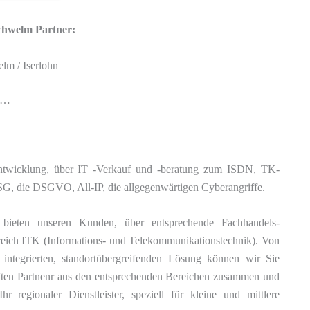
Schwelm Partner:
lm / Iserlohn
it…
entwicklung, über IT -Verkauf und -beratung zum ISDN, TK-
G, die DSGVO, All-IP, die allgegenwärtigen Cyberangriffe.
bieten unseren Kunden, über entsprechende Fachhandels-
reich ITK (Informations- und Telekommunikationstechnik). Von
 integrierten, standortübergreifenden Lösung können wir Sie
aften Partnenr aus den entsprechenden Bereichen zusammen und
hr regionaler Dienstleister, speziell für kleine und mittlere