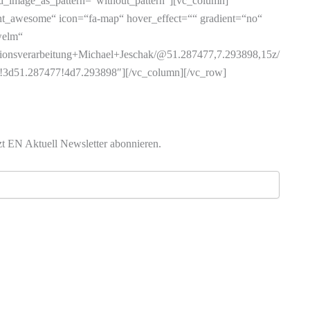
nd_image_as_pattern=“without_pattern“][vc_column]
nt_awesome“ icon=“fa-map“ hover_effect=““ gradient=“no“
welm“
ationsverarbeitung+Michael+Jeschak/@51.287477,7.293898,15z/
3d51.287477!4d7.293898″][/vc_column][/vc_row]
zt EN Aktuell Newsletter abonnieren.