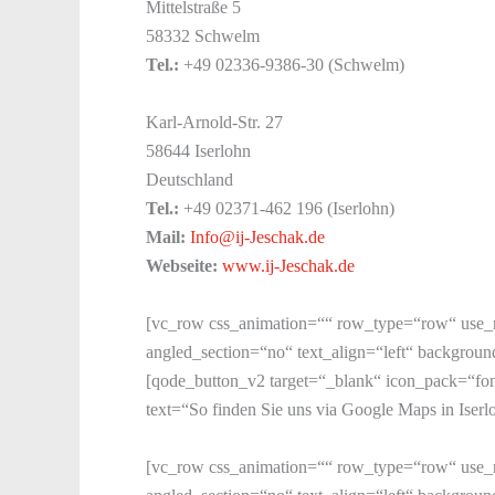
Mittelstraße 5
58332 Schwelm
Tel.:
+49 02336-9386-30 (Schwelm)
Karl-Arnold-Str. 27
58644 Iserlohn
Deutschland
Tel.:
+49 02371-462 196 (Iserlohn)
Mail:
Info@ij-Jeschak.de
Webseite:
www.ij-Jeschak.de
[vc_row css_animation=““ row_type=“row“ use_r
angled_section=“no“ text_align=“left“ backgrou
[qode_button_v2 target=“_blank“ icon_pack=“fo
text=“So finden Sie uns via Google Maps in Iser
[vc_row css_animation=““ row_type=“row“ use_r