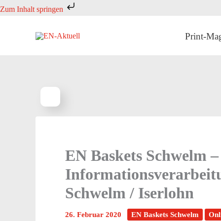
Zum
Zum Inhalt springen
Inhalt
springen
Print-Ma
EN Baskets Schwelm – 
Informationsverarbeit
Schwelm / Iserlohn
26. Februar 2020
EN Baskets Schwelm
Onl