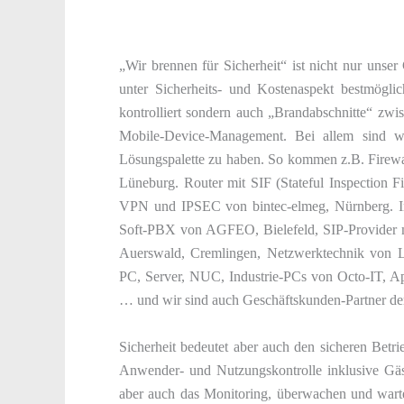
„Wir brennen für Sicherheit“ ist nicht nur uns
unter Sicherheits- und Kostenaspekt bestmöglic
kontrolliert sondern auch „Brandabschnitte“ zw
Mobile-Device-Management. Bei allem sind wir
Lösungspalette zu haben. So kommen z.B. Firewa
Lüneburg. Router mit SIF (Stateful Inspectio
VPN und IPSEC von bintec-elmeg, Nürnberg. I
Soft-PBX von AGFEO, Bielefeld, SIP-Provider 
Auerswald, Cremlingen, Netzwerktechnik von 
PC, Server, NUC, Industrie-PCs von Octo-IT, Ap
… und wir sind auch Geschäftskunden-Partner der
Sicherheit bedeutet aber auch den sicheren Betr
Anwender- und Nutzungskontrolle inklusive Gä
aber auch das Monitoring, überwachen und warte