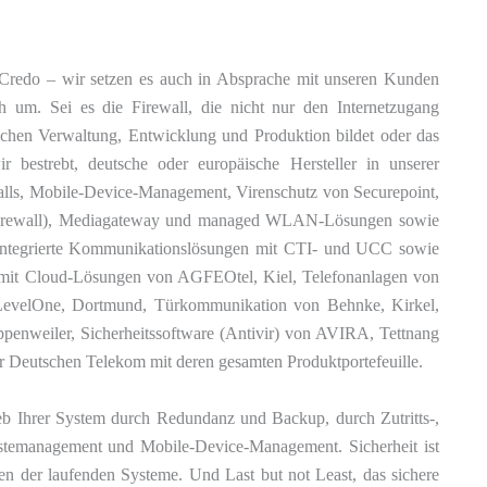
er Credo – wir setzen es auch in Absprache mit unseren Kunden
h um. Sei es die Firewall, die nicht nur den Internetzugang
ischen Verwaltung, Entwicklung und Produktion bildet oder das
 bestrebt, deutsche oder europäische Hersteller in unserer
lls, Mobile-Device-Management, Virenschutz von Securepoint,
n Firewall), Mediagateway und managed WLAN-Lösungen sowie
ntegrierte Kommunikationslösungen mit CTI- und UCC sowie
mit Cloud-Lösungen von AGFEOtel, Kiel, Telefonanlagen von
LevelOne, Dortmund, Türkommunikation von Behnke, Kirkel,
penweiler, Sicherheitssoftware (Antivir) von AVIRA, Tettnang
 Deutschen Telekom mit deren gesamten Produktportefeuille.
ieb Ihrer System durch Redundanz und Backup, durch Zutritts-,
stemanagement und Mobile-Device-Management. Sicherheit ist
n der laufenden Systeme. Und Last but not Least, das sichere