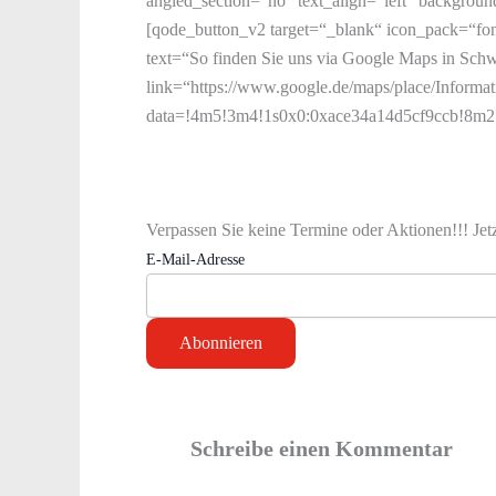
angled_section=“no“ text_align=“left“ backgrou
[qode_button_v2 target=“_blank“ icon_pack=“fo
text=“So finden Sie uns via Google Maps in Sch
link=“https://www.google.de/maps/place/Inform
data=!4m5!3m4!1s0x0:0xace34a14d5cf9ccb!8m2!
Verpassen Sie keine Termine oder Aktionen!!! Jet
E-Mail-Adresse
Schreibe einen Kommentar