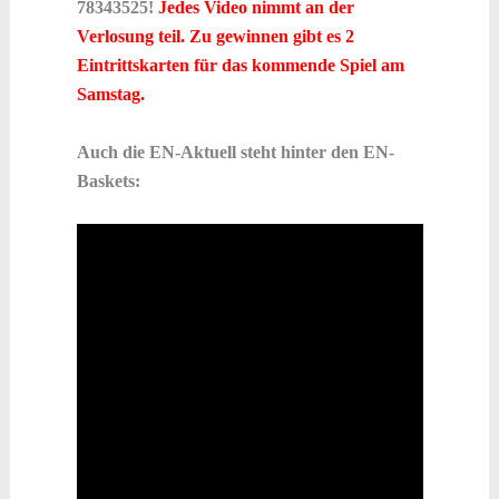
78343525!
Jedes Video nimmt an der
Verlosung teil. Zu gewinnen gibt es 2
Eintrittskarten für das kommende Spiel am
Samstag.
Auch die EN-Aktuell steht hinter den EN-
Baskets: