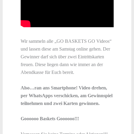
Wir sammeln alle „GO BASKETS GO Videos“
und lassen diese am Samstag online gehen. Der
Gewinner darf sich über zwei Eintrittskarten
freuen. Diese liegen dann wie immer an der
Abendkasse für Euch bereit.
Also…ran ans Smartphone! Video drehen,
per WhatsApps verschicken, am Gewinnspiel
teilnehmen und zwei Karten gewinnen.
Goooooo Baskets Goooooo!!!