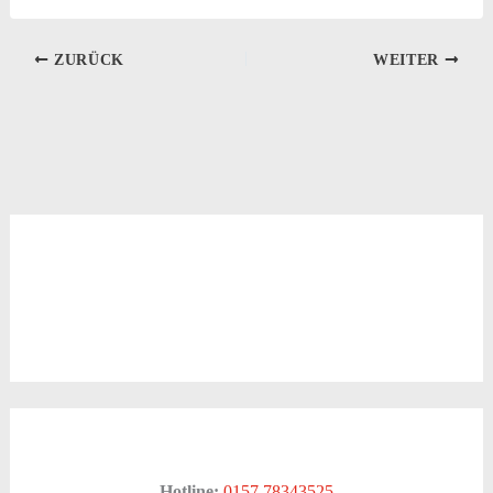
ZURÜCK
WEITER
Hotline:
0157 78343525