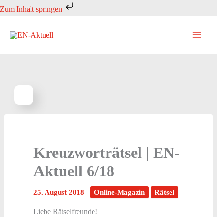
Zum
Zum Inhalt springen
Inhalt
springen
Kreuzworträtsel | EN-
Aktuell 6/18
25. August 2018
Online-Magazin
Rätsel
Liebe Rätselfreunde!