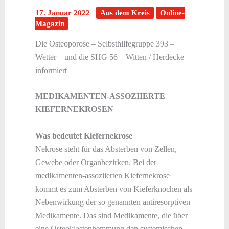
17. Januar 2022
Aus dem Kreis
Online-
Magazin
Die Osteoporose – Selbsthilfegruppe 393 –
Wetter – und die SHG 56 – Witten / Herdecke –
informiert
MEDIKAMENTEN-ASSOZIIERTE
KIEFERNEKROSEN
Was bedeutet Kiefernekrose
Nekrose steht für das Absterben von Zellen,
Gewebe oder Organbezirken. Bei der
medikamenten-assoziierten Kiefernekrose
kommt es zum Absterben von Kieferknochen als
Nebenwirkung der so genannten antiresorptiven
Medikamente. Das sind Medikamente, die über
eine Osteoklastenhemmung den systemischen