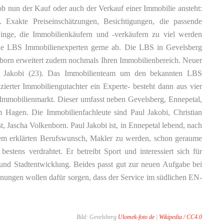
b nun der Kauf oder auch der Verkauf einer Immobilie ansteht:
 Exakte Preiseinschätzungen, Besichtigungen, die passende
Dinge, die Immobilienkäufern und -verkäufern zu viel werden
e LBS Immobilienexperten gerne ab. Die LBS in Gevelsberg
enborn erweitert zudem nochmals Ihren Immobilienbereich. Neuer
 Jakobi (23). Das Immobilienteam um den bekannten LBS
fizierter Immobiliengutachter ein Experte- besteht dann aus vier
 Immobilienmarkt. Dieser umfasst neben Gevelsberg, Ennepetal,
Hagen. Die Immobilienfachleute sind Paul Jakobi, Christian
 Jascha Volkenborn. Paul Jakobi ist, in Ennepetal lebend, nach
m erklärten Berufswunsch, Makler zu werden, schon geraume
estens verdrahtet. Er betreibt Sport und interessiert sich für
 und Stadtentwicklung. Beides passt gut zur neuen Aufgabe bei
ngen wollen dafür sorgen, dass der Service im südlichen EN-
Bild: Gevelsberg
Ulomek-foto de
|
Wikipedia /
CC4.0