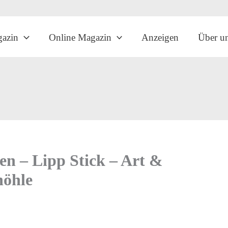
gazin
Online Magazin
Anzeigen
Über u
nen – Lipp Stick – Art &
höhle