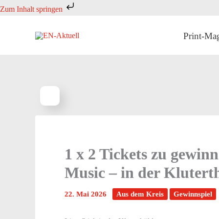
Zum
Zum Inhalt springen
Inhalt
springen
Print-Ma
1 x 2 Tickets zu gewin
Music – in der Klutert
22. Mai 2026
Aus dem Kreis
Gewinnspiel