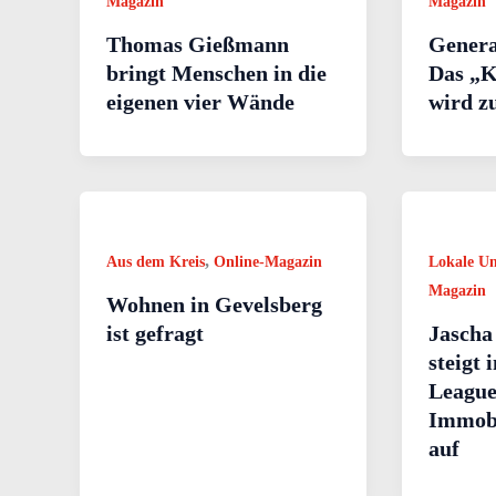
Magazin
Magazin
Thomas Gießmann
Genera
bringt Menschen in die
Das „
eigenen vier Wände
wird z
,
Aus dem Kreis
Online-Magazin
Lokale U
Magazin
Wohnen in Gevelsberg
ist gefragt
Jascha
steigt 
League
Immobi
auf