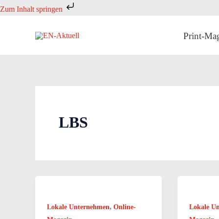
Zum
Zum Inhalt springen
Inhalt
springen
Print-Ma
LBS
,
Lokale Unternehmen
Online-
Lokale U