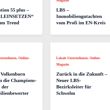
Magazin
tion 55 plus –
LBS –
KLEINSETZEN“
Immobiliengutachten
um Trend
vom Profi im EN-Kreis
,
,
nternehmen
Online-
Lokale Unternehmen
Online-
Magazin
 Volkenborn
Zurück in die Zukunft –
in die Champions-
Neuer LBS-
 der
Bezirksleiter für
lienbewerter
Schwelm