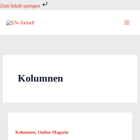
Zum
Zum Inhalt springen
Inhalt
springen
Kolumnen
,
Kolumnen
Online-Magazin