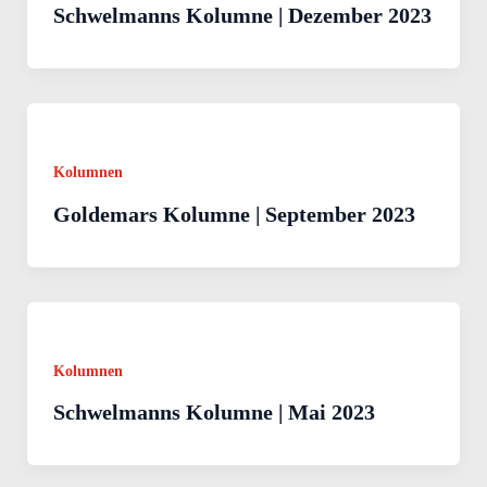
Schwelmanns Kolumne | Dezember 2023
Kolumnen
Goldemars Kolumne | September 2023
Kolumnen
Schwelmanns Kolumne | Mai 2023