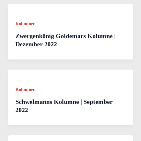
Kolumnen
Zwergenkönig Goldemars Kolumne |
Dezember 2022
Kolumnen
Schwelmanns Kolumne | September
2022