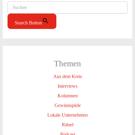
Search Button
Themen
Aus dem Kreis
Interviews
Kolumnen
Gewinnspiele
Lokale Unternehmen
Rätsel
Podcast