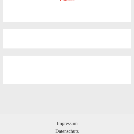
Impressum
Datenschutz