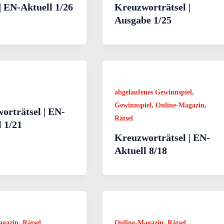
| EN-Aktuell 1/26
Kreuzworträtsel |
Ausgabe 1/25
,
abgelaufenes Gewinnspiel
,
,
Gewinnspiel
Online-Magazin
orträtsel | EN-
Rätsel
 1/21
Kreuzworträtsel | EN-
Aktuell 8/18
,
,
agazin
Rätsel
Online-Magazin
Rätsel