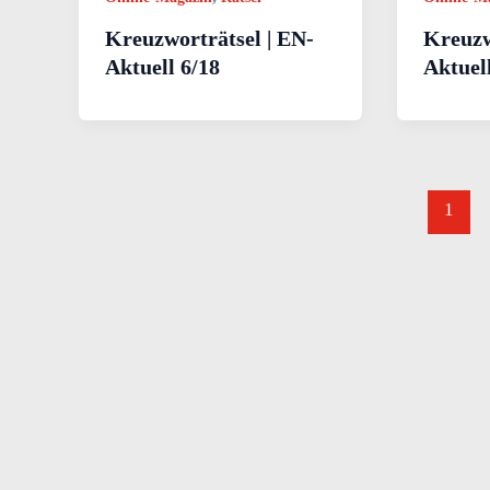
Kreuzworträtsel | EN-
Kreuzw
Aktuell 6/18
Aktuell
1