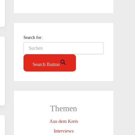
Search for:
Search Button
Themen
Aus dem Kreis
Interviews