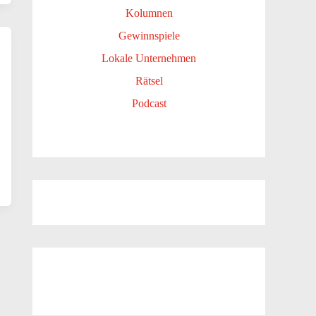
Kolumnen
Gewinnspiele
Lokale Unternehmen
Rätsel
Podcast