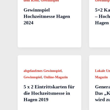
,
dem Kreis
Gewinnspiel
Gewinnspi
Gewinnspiel
5×2 Ka
Hochzeitmesse Hagen
– Hoch
2024
Hagen
,
abgelaufenes Gewinnspiel
Lokale U
,
Gewinnspiel
Online-Magazin
Magazin
5 x 2 Eintrittskarten für
Genera
die Hochzeitsmesse in
Das „
Hagen 2019
wird z